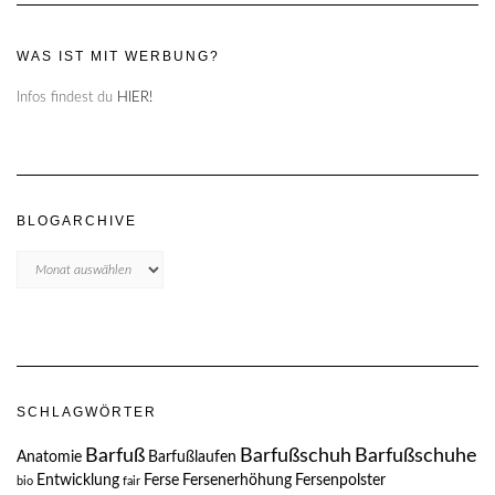
WAS IST MIT WERBUNG?
Infos findest du
HIER!
BLOGARCHIVE
Blogarchive
SCHLAGWÖRTER
Barfuß
Barfußschuh
Barfußschuhe
Anatomie
Barfußlaufen
Entwicklung
Ferse
Fersenerhöhung
Fersenpolster
bio
fair