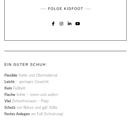
FOLGE KIDFOOT
FACEBOOK
INSTAGRAM
LINKEDIN
YOUTUBE
EIN GUTER SCHUH:
Flexible
Sohle und Obermaterial
Leicht
– geringes Gewicht
Kein
Fußbett
Flache
Sohle – innen und außen
Viel
Zehenfreiraum – Platz
Schutz
vor Nässe und ggf. Kälte
Festes Anlegen
am Fuß (Schnürung)