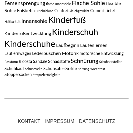
Flache Sohle
Fersensprengung
flexible
flache Innensohle
Sohle
Fußbett
Gehfrei
Gummistiefel
Fußschablone
Gleichgewicht
Kinderfuß
Innensohle
Haltbarkeit
Kinderschuh
Kinderfußentwicklung
Kinderschuhe
Laufbeginn
Laufenlernen
Lederpuschen
Motorik
Lauflernwagen
motorische Entwicklung
Schnürung
Ricosta
Sandale
Schadstoffe
Passform
Schuhhersteller
Sohle
Schuhkauf
Schuhsohle
Schuhmarke
Stiftung Warentest
Stoppersocken
Strapazierfähigkeit
KONTAKT
IMPRESSUM
DATENSCHUTZ