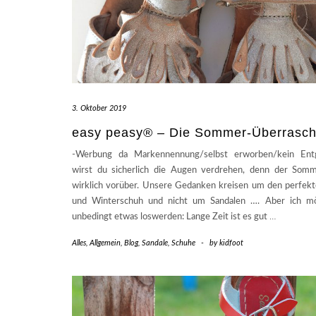
3. Oktober 2019
easy peasy® – Die Sommer-Überrasc
-Werbung da Markennennung/selbst erworben/kein Entg
wirst du sicherlich die Augen verdrehen, denn der Somm
wirklich vorüber. Unsere Gedanken kreisen um den perfek
und Winterschuh und nicht um Sandalen …. Aber ich m
unbedingt etwas loswerden: Lange Zeit ist es gut
…
Alles
,
Allgemein
,
Blog
,
Sandale
,
Schuhe
-
by
kidfoot