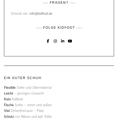
FRAGEN?
Schreib mir:
info@kidfoot.de
FOLGE KIDFOOT
FACEBOOK
INSTAGRAM
LINKEDIN
YOUTUBE
EIN GUTER SCHUH:
Flexible
Sohle und Obermaterial
Leicht
– geringes Gewicht
Kein
Fußbett
Flache
Sohle – innen und außen
Viel
Zehenfreiraum – Platz
Schutz
vor Nässe und ggf. Kälte