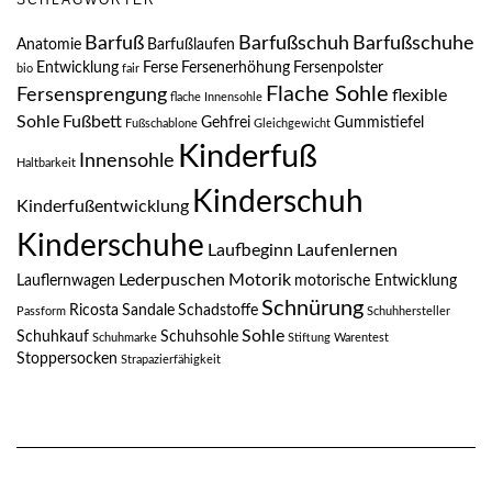
SCHLAGWÖRTER
Barfuß
Barfußschuh
Barfußschuhe
Anatomie
Barfußlaufen
Entwicklung
Ferse
Fersenerhöhung
Fersenpolster
bio
fair
Flache Sohle
Fersensprengung
flexible
flache Innensohle
Sohle
Fußbett
Gehfrei
Gummistiefel
Fußschablone
Gleichgewicht
Kinderfuß
Innensohle
Haltbarkeit
Kinderschuh
Kinderfußentwicklung
Kinderschuhe
Laufbeginn
Laufenlernen
Lederpuschen
Motorik
Lauflernwagen
motorische Entwicklung
Schnürung
Ricosta
Sandale
Schadstoffe
Passform
Schuhhersteller
Sohle
Schuhkauf
Schuhsohle
Schuhmarke
Stiftung Warentest
Stoppersocken
Strapazierfähigkeit