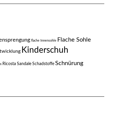
Flache Sohle
ensprengung
flache Innensohle
Kinderschuh
twicklung
Schnürung
Ricosta
Sandale
Schadstoffe
m