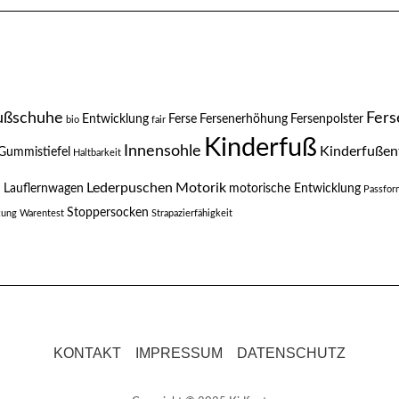
ußschuhe
Fers
Entwicklung
Ferse
Fersenerhöhung
Fersenpolster
bio
fair
Kinderfuß
Innensohle
Kinderfußen
Gummistiefel
Haltbarkeit
n
Lederpuschen
Motorik
Lauflernwagen
motorische Entwicklung
Passfor
Stoppersocken
ftung Warentest
Strapazierfähigkeit
KONTAKT
IMPRESSUM
DATENSCHUTZ