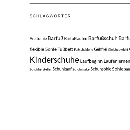
SCHLAGWÖRTER
Barfuß
Barfußschuh
Barf
Anatomie
Barfußlaufen
flexible Sohle
Fußbett
Gehfrei
Fußschablone
Gleichgewicht
Kinderschuhe
Laufbeginn
Laufenlerne
Sohle
Schuhkauf
Schuhsohle
Schuhhersteller
Schuhmarke
Sti