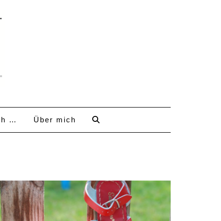
ch …
Über mich