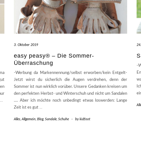
3. Oktober 2019
24
easy peasy® – Die Sommer-
S
Überraschung
-W
En
ema
-Werbung da Markennennung/selbst erworben/kein Entgelt-
wa
gut
Jetzt wirst du sicherlich die Augen verdrehen, denn der
Ic
ren
Sommer ist nun wirklich vorüber. Unsere Gedanken kreisen um
ei
nur
den perfekten Herbst- und Winterschuh und nicht um Sandalen
…
…. Aber ich möchte noch unbedingt etwas loswerden: Lange
All
Zeit ist es gut
…
Alles
,
Allgemein
,
Blog
,
Sandale
,
Schuhe
-
by
kidfoot