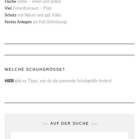
Flache
Sohle – innen und außen
Viel
Zehenfreiraum – Platz
Schutz
vor Nässe und ggf. Kälte
Festes Anlegen
am Fuß (Schnürung)
WELCHE SCHUHGRÖSSE?
HIER
gibt es Tipps, wie du die passende Schuhgröße findest!
AUF DER SUCHE