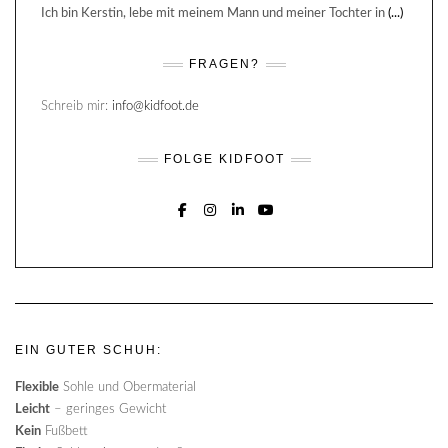
Ich bin Kerstin, lebe mit meinem Mann und meiner Tochter in
(...)
FRAGEN?
Schreib mir:
info@kidfoot.de
FOLGE KIDFOOT
FACEBOOK
INSTAGRAM
LINKEDIN
YOUTUBE
EIN GUTER SCHUH:
Flexible
Sohle und Obermaterial
Leicht
– geringes Gewicht
Kein
Fußbett