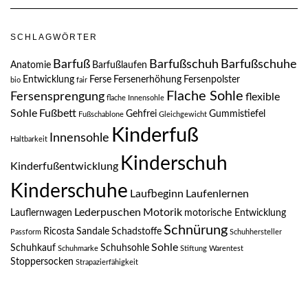
SCHLAGWÖRTER
Barfuß
Barfußschuh
Barfußschuhe
Anatomie
Barfußlaufen
Entwicklung
Ferse
Fersenerhöhung
Fersenpolster
bio
fair
Flache Sohle
Fersensprengung
flexible
flache Innensohle
Sohle
Fußbett
Gehfrei
Gummistiefel
Fußschablone
Gleichgewicht
Kinderfuß
Innensohle
Haltbarkeit
Kinderschuh
Kinderfußentwicklung
Kinderschuhe
Laufbeginn
Laufenlernen
Lederpuschen
Motorik
Lauflernwagen
motorische Entwicklung
Schnürung
Ricosta
Sandale
Schadstoffe
Passform
Schuhhersteller
Sohle
Schuhkauf
Schuhsohle
Schuhmarke
Stiftung Warentest
Stoppersocken
Strapazierfähigkeit