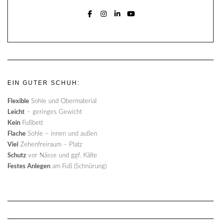
FACEBOOK
INSTAGRAM
LINKEDIN
YOUTUBE
EIN GUTER SCHUH:
Flexible
Sohle und Obermaterial
Leicht
– geringes Gewicht
Kein
Fußbett
Flache
Sohle – innen und außen
Viel
Zehenfreiraum – Platz
Schutz
vor Nässe und ggf. Kälte
Festes Anlegen
am Fuß (Schnürung)