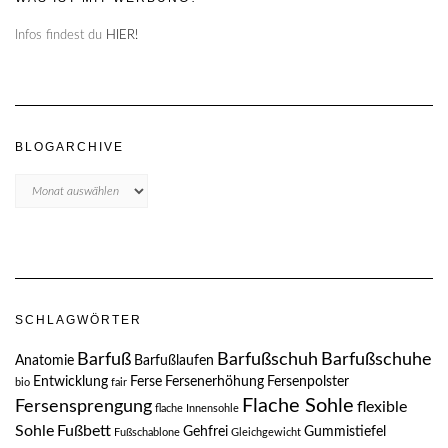
Infos findest du
HIER!
BLOGARCHIVE
Blogarchive
SCHLAGWÖRTER
Barfuß
Barfußschuh
Barfußschuhe
Anatomie
Barfußlaufen
Entwicklung
Ferse
Fersenerhöhung
Fersenpolster
bio
fair
Flache Sohle
Fersensprengung
flexible
flache Innensohle
Sohle
Fußbett
Gehfrei
Gummistiefel
Fußschablone
Gleichgewicht