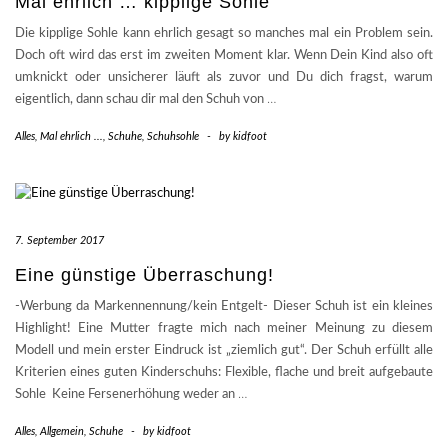
Mal ehrlich … kipplige Sohle
Die kipplige Sohle kann ehrlich gesagt so manches mal ein Problem sein.
Doch oft wird das erst im zweiten Moment klar. Wenn Dein Kind also oft
umknickt oder unsicherer läuft als zuvor und Du dich fragst, warum
eigentlich, dann schau dir mal den Schuh von
…
Alles
,
Mal ehrlich ...
,
Schuhe
,
Schuhsohle
-
by
kidfoot
7. September 2017
Eine günstige Überraschung!
-Werbung da Markennennung/kein Entgelt- Dieser Schuh ist ein kleines
Highlight! Eine Mutter fragte mich nach meiner Meinung zu diesem
Modell und mein erster Eindruck ist „ziemlich gut“. Der Schuh erfüllt alle
Kriterien eines guten Kinderschuhs: Flexible, flache und breit aufgebaute
Sohle Keine Fersenerhöhung weder an
…
Alles
,
Allgemein
,
Schuhe
-
by
kidfoot