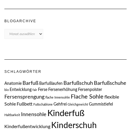
BLOGARCHIVE
Blogarchive
SCHLAGWÖRTER
Barfuß
Barfußschuh
Barfußschuhe
Anatomie
Barfußlaufen
Entwicklung
Ferse
Fersenerhöhung
Fersenpolster
bio
fair
Flache Sohle
Fersensprengung
flexible
flache Innensohle
Sohle
Fußbett
Gehfrei
Gummistiefel
Fußschablone
Gleichgewicht
Kinderfuß
Innensohle
Haltbarkeit
Kinderschuh
Kinderfußentwicklung