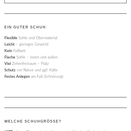
EIN GUTER SCHUH:
Flexible
Sohle und Obermaterial
Leicht
– geringes Gewicht
Kein
Fußbett
Flache
Sohle – innen und außen
Viel
Zehenfreiraum – Platz
Schutz
vor Nässe und ggf. Kälte
Festes Anlegen
am Fuß (Schnürung)
WELCHE SCHUHGRÖSSE?