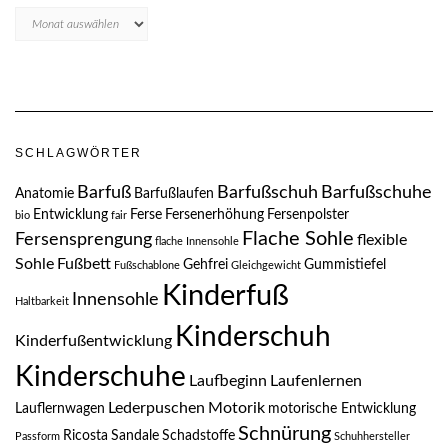
Blogarchive
SCHLAGWÖRTER
Barfuß
Barfußschuh
Barfußschuhe
Anatomie
Barfußlaufen
Entwicklung
Ferse
Fersenerhöhung
Fersenpolster
bio
fair
Flache Sohle
Fersensprengung
flexible
flache Innensohle
Sohle
Fußbett
Gehfrei
Gummistiefel
Fußschablone
Gleichgewicht
Kinderfuß
Innensohle
Haltbarkeit
Kinderschuh
Kinderfußentwicklung
Kinderschuhe
Laufbeginn
Laufenlernen
Lederpuschen
Motorik
Lauflernwagen
motorische Entwicklung
Schnürung
Ricosta
Sandale
Schadstoffe
Passform
Schuhhersteller