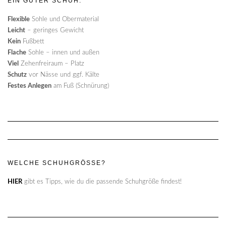
EIN GUTER SCHUH:
Flexible
Sohle und Obermaterial
Leicht
– geringes Gewicht
Kein
Fußbett
Flache
Sohle – innen und außen
Viel
Zehenfreiraum – Platz
Schutz
vor Nässe und ggf. Kälte
Festes Anlegen
am Fuß (Schnürung)
WELCHE SCHUHGRÖSSE?
HIER
gibt es Tipps, wie du die passende Schuhgröße findest!