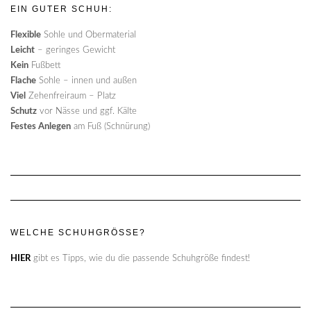
EIN GUTER SCHUH:
Flexible
Sohle und Obermaterial
Leicht
– geringes Gewicht
Kein
Fußbett
Flache
Sohle – innen und außen
Viel
Zehenfreiraum – Platz
Schutz
vor Nässe und ggf. Kälte
Festes Anlegen
am Fuß (Schnürung)
WELCHE SCHUHGRÖSSE?
HIER
gibt es Tipps, wie du die passende Schuhgröße findest!