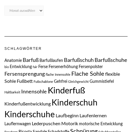
Blogarchive
SCHLAGWÖRTER
Barfuß
Barfußschuh
Barfußschuhe
Anatomie
Barfußlaufen
Entwicklung
Ferse
Fersenerhöhung
Fersenpolster
bio
fair
Flache Sohle
Fersensprengung
flexible
flache Innensohle
Sohle
Fußbett
Gehfrei
Gummistiefel
Fußschablone
Gleichgewicht
Kinderfuß
Innensohle
Haltbarkeit
Kinderschuh
Kinderfußentwicklung
Kinderschuhe
Laufbeginn
Laufenlernen
Lederpuschen
Motorik
Lauflernwagen
motorische Entwicklung
Schnürung