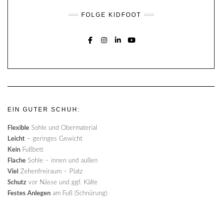
FOLGE KIDFOOT
FACEBOOK
INSTAGRAM
LINKEDIN
YOUTUBE
EIN GUTER SCHUH:
Flexible
Sohle und Obermaterial
Leicht
– geringes Gewicht
Kein
Fußbett
Flache
Sohle – innen und außen
Viel
Zehenfreiraum – Platz
Schutz
vor Nässe und ggf. Kälte
Festes Anlegen
am Fuß (Schnürung)