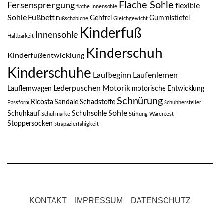
Flache Sohle
Fersensprengung
flexible
flache Innensohle
Sohle
Fußbett
Gehfrei
Gummistiefel
Fußschablone
Gleichgewicht
Kinderfuß
Innensohle
Haltbarkeit
Kinderschuh
Kinderfußentwicklung
Kinderschuhe
Laufbeginn
Laufenlernen
Lederpuschen
Motorik
Lauflernwagen
motorische Entwicklung
Schnürung
Ricosta
Sandale
Schadstoffe
Passform
Schuhhersteller
Sohle
Schuhkauf
Schuhsohle
Schuhmarke
Stiftung Warentest
Stoppersocken
Strapazierfähigkeit
KONTAKT
IMPRESSUM
DATENSCHUTZ