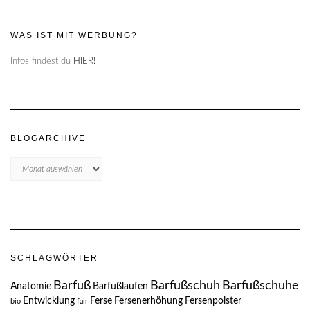
WAS IST MIT WERBUNG?
Infos findest du
HIER!
BLOGARCHIVE
Blogarchive
SCHLAGWÖRTER
Barfuß
Barfußschuh
Barfußschuhe
Anatomie
Barfußlaufen
Entwicklung
Ferse
Fersenerhöhung
Fersenpolster
bio
fair