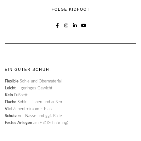
FOLGE KIDFOOT
FACEBOOK
INSTAGRAM
LINKEDIN
YOUTUBE
EIN GUTER SCHUH:
Flexible
Sohle und Obermaterial
Leicht
– geringes Gewicht
Kein
Fußbett
Flache
Sohle – innen und außen
Viel
Zehenfreiraum – Platz
Schutz
vor Nässe und ggf. Kälte
Festes Anlegen
am Fuß (Schnürung)