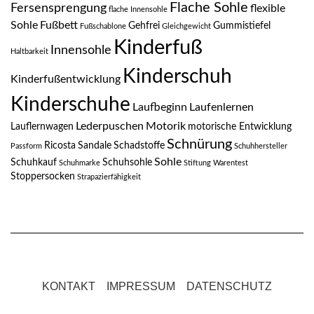
Flache Sohle
Fersensprengung
flexible
flache Innensohle
Sohle
Fußbett
Gehfrei
Gummistiefel
Fußschablone
Gleichgewicht
Kinderfuß
Innensohle
Haltbarkeit
Kinderschuh
Kinderfußentwicklung
Kinderschuhe
Laufbeginn
Laufenlernen
Lederpuschen
Motorik
Lauflernwagen
motorische Entwicklung
Schnürung
Ricosta
Sandale
Schadstoffe
Passform
Schuhhersteller
Sohle
Schuhkauf
Schuhsohle
Schuhmarke
Stiftung Warentest
Stoppersocken
Strapazierfähigkeit
KONTAKT
IMPRESSUM
DATENSCHUTZ