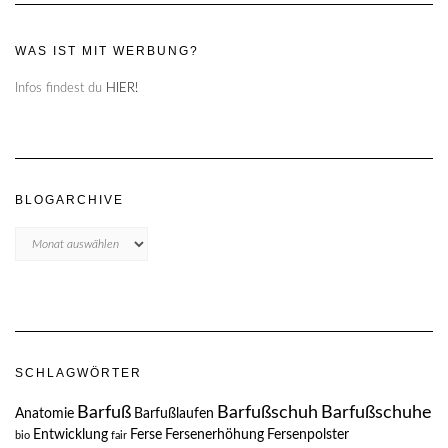
WAS IST MIT WERBUNG?
Infos findest du
HIER!
BLOGARCHIVE
Blogarchive
SCHLAGWÖRTER
Barfuß
Barfußschuh
Barfußschuhe
Anatomie
Barfußlaufen
Entwicklung
Ferse
Fersenerhöhung
Fersenpolster
bio
fair