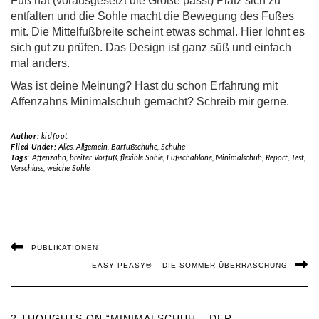
Fuß hat (vorausgesetzt die Größe passt) Platz sich zu
entfalten und die Sohle macht die Bewegung des Fußes
mit. Die Mittelfußbreite scheint etwas schmal. Hier lohnt es
sich gut zu prüfen. Das Design ist ganz süß und einfach
mal anders.
Was ist deine Meinung? Hast du schon Erfahrung mit
Affenzahns Minimalschuh gemacht? Schreib mir gerne.
Author:
kidfoot
Filed Under:
Alles
,
Allgemein
,
Barfußschuhe
,
Schuhe
Tags:
Affenzahn
,
breiter Vorfuß
,
flexible Sohle
,
Fußschablone
,
Minimalschuh
,
Report
,
Test
,
Verschluss
,
weiche Sohle
PUBLIKATIONEN
EASY PEASY® – DIE SOMMER-ÜBERRASCHUNG
2 THOUGHTS ON “MINIMALSCHUH – DER