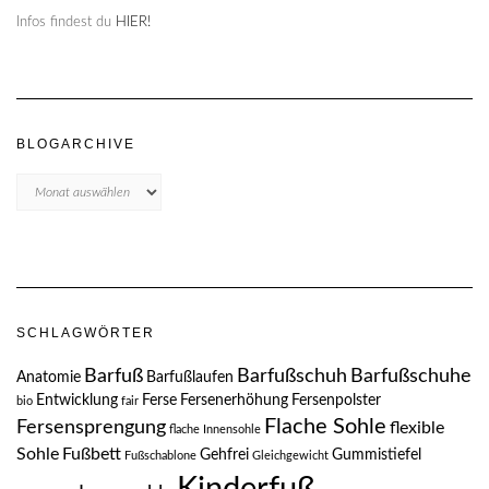
Infos findest du
HIER!
BLOGARCHIVE
Blogarchive
SCHLAGWÖRTER
Barfuß
Barfußschuh
Barfußschuhe
Anatomie
Barfußlaufen
Entwicklung
Ferse
Fersenerhöhung
Fersenpolster
bio
fair
Flache Sohle
Fersensprengung
flexible
flache Innensohle
Sohle
Fußbett
Gehfrei
Gummistiefel
Fußschablone
Gleichgewicht