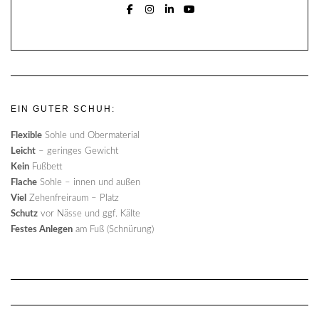
FACEBOOK
INSTAGRAM
LINKEDIN
YOUTUBE
EIN GUTER SCHUH:
Flexible
Sohle und Obermaterial
Leicht
– geringes Gewicht
Kein
Fußbett
Flache
Sohle – innen und außen
Viel
Zehenfreiraum – Platz
Schutz
vor Nässe und ggf. Kälte
Festes Anlegen
am Fuß (Schnürung)