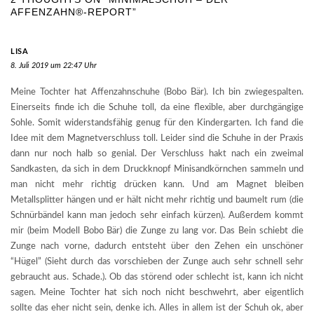
AFFENZAHN®-REPORT”
LISA
8. Juli 2019 um 22:47 Uhr
Meine Tochter hat Affenzahnschuhe (Bobo Bär). Ich bin zwiegespalten.
Einerseits finde ich die Schuhe toll, da eine flexible, aber durchgängige
Sohle. Somit widerstandsfähig genug für den Kindergarten. Ich fand die
Idee mit dem Magnetverschluss toll. Leider sind die Schuhe in der Praxis
dann nur noch halb so genial. Der Verschluss hakt nach ein zweimal
Sandkasten, da sich in dem Druckknopf Minisandkörnchen sammeln und
man nicht mehr richtig drücken kann. Und am Magnet bleiben
Metallsplitter hängen und er hält nicht mehr richtig und baumelt rum (die
Schnürbändel kann man jedoch sehr einfach kürzen). Außerdem kommt
mir (beim Modell Bobo Bär) die Zunge zu lang vor. Das Bein schiebt die
Zunge nach vorne, dadurch entsteht über den Zehen ein unschöner
“Hügel” (Sieht durch das vorschieben der Zunge auch sehr schnell sehr
gebraucht aus. Schade.). Ob das störend oder schlecht ist, kann ich nicht
sagen. Meine Tochter hat sich noch nicht beschwehrt, aber eigentlich
sollte das eher nicht sein, denke ich. Alles in allem ist der Schuh ok, aber