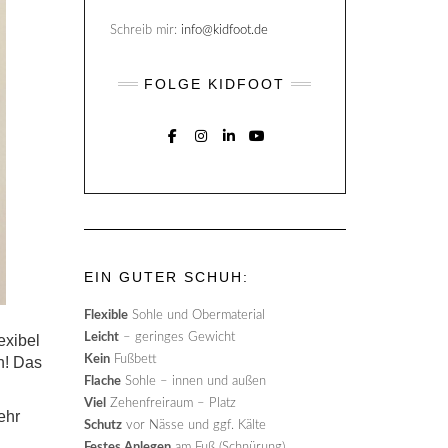
Schreib mir:
info@kidfoot.de
FOLGE KIDFOOT
FACEBOOK
INSTAGRAM
LINKEDIN
YOUTUBE
EIN GUTER SCHUH:
Flexible
Sohle und Obermaterial
Leicht
– geringes Gewicht
exibel
Kein
Fußbett
h! Das
Flache
Sohle – innen und außen
Viel
Zehenfreiraum – Platz
ehr
Schutz
vor Nässe und ggf. Kälte
Festes Anlegen
am Fuß (Schnürung)