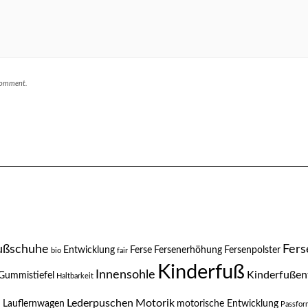
 comment.
ußschuhe
Fers
Entwicklung
Ferse
Fersenerhöhung
Fersenpolster
bio
fair
Kinderfuß
Innensohle
Kinderfußen
Gummistiefel
Haltbarkeit
n
Lederpuschen
Motorik
Lauflernwagen
motorische Entwicklung
Passfor