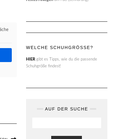
läche
WELCHE SCHUHGRÖSSE?
HIER
gibt es Tipps, wie du die passende
Schuhgröße findest!
AUF DER SUCHE