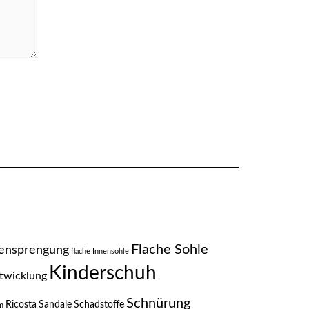
Flache Sohle
ensprengung
flache Innensohle
Kinderschuh
twicklung
Schnürung
Ricosta
Sandale
Schadstoffe
m