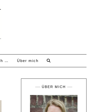
ch …
Über mich
ÜBER MICH