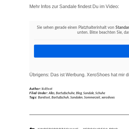
Mehr Infos zur Sandale findest Du im Video:
Sie sehen gerade einen Platzhalterinhalt von
Standa
unten. Bitte beachten Sie, d
Übrigens: Das ist Werbung. XeroShoes hat mir d
Author:
kidfoot
Filed Under:
Alles
,
Barfußschuhe
,
Blog
,
Sandale
,
Schuhe
Tags:
Barefoot
,
Barfußschuh
,
Sandalen
,
Sommerzeit
,
xeroshoes