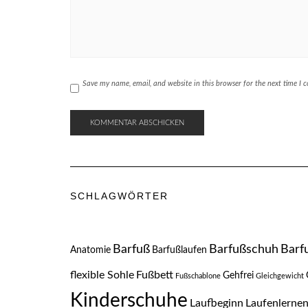
Save my name, email, and website in this browser for the next time I
SCHLAGWÖRTER
Barfuß
Barfußschuh
Barf
Anatomie
Barfußlaufen
flexible Sohle
Fußbett
Gehfrei
Fußschablone
Gleichgewicht
Kinderschuhe
Laufbeginn
Laufenlerne