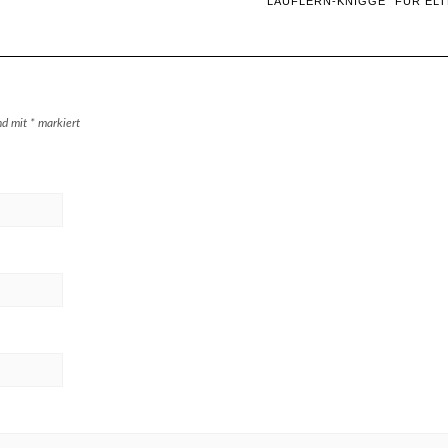
“LAUFLERN-KNIGGE” FÜR EL
ind mit
*
markiert