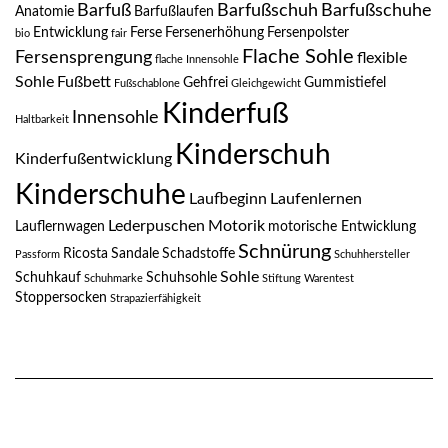
Barfuß
Barfußschuh
Barfußschuhe
Anatomie
Barfußlaufen
Entwicklung
Ferse
Fersenerhöhung
Fersenpolster
bio
fair
Flache Sohle
Fersensprengung
flexible
flache Innensohle
Sohle
Fußbett
Gehfrei
Gummistiefel
Fußschablone
Gleichgewicht
Kinderfuß
Innensohle
Haltbarkeit
Kinderschuh
Kinderfußentwicklung
Kinderschuhe
Laufbeginn
Laufenlernen
Lederpuschen
Motorik
Lauflernwagen
motorische Entwicklung
Schnürung
Ricosta
Sandale
Schadstoffe
Passform
Schuhhersteller
Sohle
Schuhkauf
Schuhsohle
Schuhmarke
Stiftung Warentest
Stoppersocken
Strapazierfähigkeit