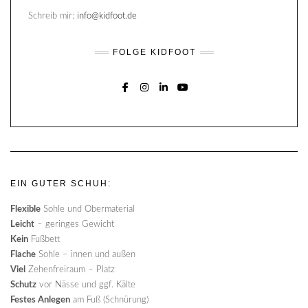
Schreib mir:
info@kidfoot.de
FOLGE KIDFOOT
FACEBOOK
INSTAGRAM
LINKEDIN
YOUTUBE
EIN GUTER SCHUH:
Flexible
Sohle und Obermaterial
Leicht
– geringes Gewicht
Kein
Fußbett
Flache
Sohle – innen und außen
Viel
Zehenfreiraum – Platz
Schutz
vor Nässe und ggf. Kälte
Festes Anlegen
am Fuß (Schnürung)