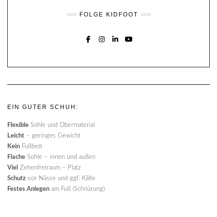
FOLGE KIDFOOT
FACEBOOK
INSTAGRAM
LINKEDIN
YOUTUBE
EIN GUTER SCHUH:
Flexible
Sohle und Obermaterial
Leicht
– geringes Gewicht
Kein
Fußbett
Flache
Sohle – innen und außen
Viel
Zehenfreiraum – Platz
Schutz
vor Nässe und ggf. Kälte
Festes Anlegen
am Fuß (Schnürung)