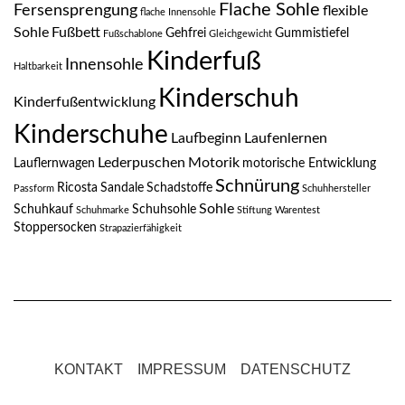
Flache Sohle
Fersensprengung
flexible
flache Innensohle
Sohle
Fußbett
Gehfrei
Gummistiefel
Fußschablone
Gleichgewicht
Kinderfuß
Innensohle
Haltbarkeit
Kinderschuh
Kinderfußentwicklung
Kinderschuhe
Laufbeginn
Laufenlernen
Lederpuschen
Motorik
Lauflernwagen
motorische Entwicklung
Schnürung
Ricosta
Sandale
Schadstoffe
Passform
Schuhhersteller
Sohle
Schuhkauf
Schuhsohle
Schuhmarke
Stiftung Warentest
Stoppersocken
Strapazierfähigkeit
KONTAKT
IMPRESSUM
DATENSCHUTZ