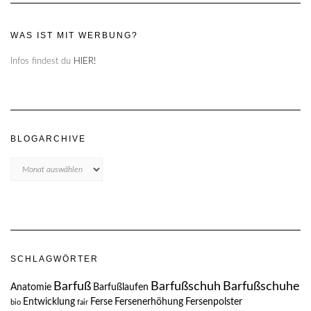
WAS IST MIT WERBUNG?
Infos findest du
HIER!
BLOGARCHIVE
Blogarchive
SCHLAGWÖRTER
Barfuß
Barfußschuh
Barfußschuhe
Anatomie
Barfußlaufen
Entwicklung
Ferse
Fersenerhöhung
Fersenpolster
bio
fair