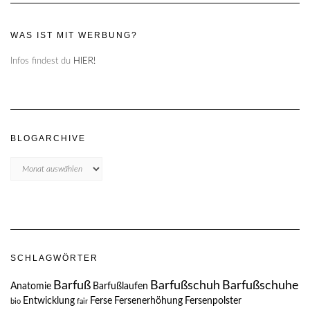
WAS IST MIT WERBUNG?
Infos findest du
HIER!
BLOGARCHIVE
Blogarchive
SCHLAGWÖRTER
Barfuß
Barfußschuh
Barfußschuhe
Anatomie
Barfußlaufen
Entwicklung
Ferse
Fersenerhöhung
Fersenpolster
bio
fair