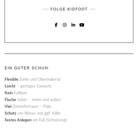
FOLGE KIDFOOT
FACEBOOK
INSTAGRAM
LINKEDIN
YOUTUBE
EIN GUTER SCHUH:
Flexible
Sohle und Obermaterial
Leicht
– geringes Gewicht
Kein
Fußbett
Flache
Sohle – innen und außen
Viel
Zehenfreiraum – Platz
Schutz
vor Nässe und ggf. Kälte
Festes Anlegen
am Fuß (Schnürung)