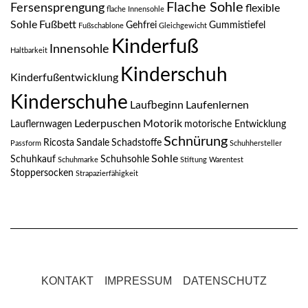
Flache Sohle
Fersensprengung
flexible
flache Innensohle
Sohle
Fußbett
Gehfrei
Gummistiefel
Fußschablone
Gleichgewicht
Kinderfuß
Innensohle
Haltbarkeit
Kinderschuh
Kinderfußentwicklung
Kinderschuhe
Laufbeginn
Laufenlernen
Lederpuschen
Motorik
Lauflernwagen
motorische Entwicklung
Schnürung
Ricosta
Sandale
Schadstoffe
Passform
Schuhhersteller
Sohle
Schuhkauf
Schuhsohle
Schuhmarke
Stiftung Warentest
Stoppersocken
Strapazierfähigkeit
KONTAKT
IMPRESSUM
DATENSCHUTZ