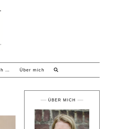
ch …
Über mich
ÜBER MICH