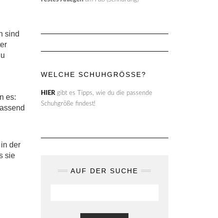
n sind
ter
du
WELCHE SCHUHGRÖSSE?
HIER
gibt es Tipps, wie du die passende
n es:
Schuhgröße findest!
passend
in der
s sie
AUF DER SUCHE