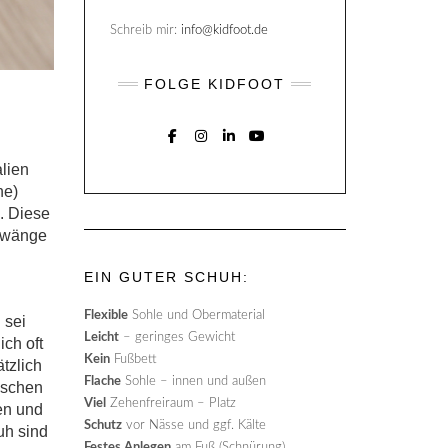
Schreib mir:
info@kidfoot.de
FOLGE KIDFOOT
FACEBOOK
INSTAGRAM
LINKEDIN
YOUTUBE
alien
ne)
. Diese
 Zwänge
EIN GUTER SCHUH:
Flexible
Sohle und Obermaterial
 sei
Leicht
– geringes Gewicht
ch oft
Kein
Fußbett
tzlich
Flache
Sohle – innen und außen
tischen
Viel
Zehenfreiraum – Platz
ren und
Schutz
vor Nässe und ggf. Kälte
uh sind
Festes Anlegen
am Fuß (Schnürung)