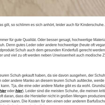
 gilt, so schlimm es sich anhört, leider auch für Kinderschuhe.
mmer für gute Qualität. Oder besser gesagt, hochwertige Materi
chuh. Denn gutes Leder oder andere hochwertige (heute oft vega
Endprodukt Schuh auch dem gesunden Kinderfuß gerecht werden
eller und viel zu oft werden neben Unwissenheit auch modische
n teuren Schuh gekauft haben, da sie davon ausgehen, der Schuh
n oder andere Manko an diesem teuren Schuh aufdecke, werde i
ann. Tja, die eine oder andere Marke gibt es da wohl. Grundsä
hier
oder
hier
). Leider sind die meisten Schuhe, die meinen kri
oft daran, dass die Hersteller nicht in großen Mengen produzie
anzieren kann. Die Kosten für den einen oder anderen Barfußsch