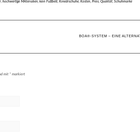
r
,
hochwertige MAterialien
,
kein Fußbett
,
Kinedrschuhe
,
Kosten
,
Preis
,
Qualität
,
Schuhmarke
BOA®-SYSTEM – EINE ALTERNA
ind mit
*
markiert