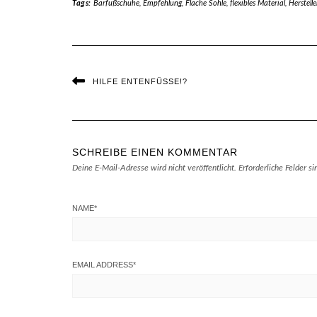
Tags:
Barfußschuhe
,
Empfehlung
,
Flache Sohle
,
flexibles Material
,
Herstelle
HILFE ENTENFÜSSE!?
SCHREIBE EINEN KOMMENTAR
Deine E-Mail-Adresse wird nicht veröffentlicht.
Erforderliche Felder s
NAME
*
EMAIL ADDRESS
*