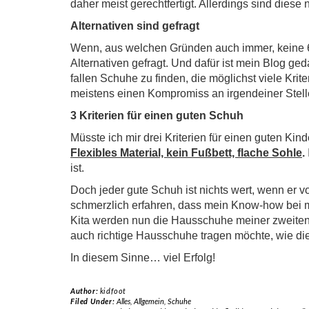
daher meist gerechtfertigt. Allerdings sind diese 
Alternativen sind gefragt
Wenn, aus welchen Gründen auch immer, keine 6
Alternativen gefragt. Und dafür ist mein Blog gedac
fallen Schuhe zu finden, die möglichst viele Krit
meistens einen Kompromiss an irgendeiner Stell
3 Kriterien für einen guten Schuh
Müsste ich mir drei Kriterien für einen guten Ki
Flexibles Material, kein Fußbett, flache Sohle
.
ist.
Doch jeder gute Schuh ist nichts wert, wenn er 
schmerzlich erfahren, dass mein Know-how bei mei
Kita werden nun die Hausschuhe meiner zweiten 
auch richtige Hausschuhe tragen möchte, wie di
In diesem Sinne… viel Erfolg!
Author:
kidfoot
Filed Under:
Alles
,
Allgemein
,
Schuhe