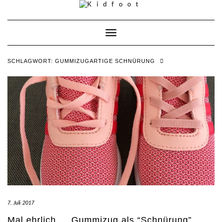
Skip
to
content
Toggle Navigation
SCHLAGWORT:
GUMMIZUGARTIGE SCHNÜRUNG
7. Juli 2017
Mal ehrlich … Gummizug als “Schnürung”