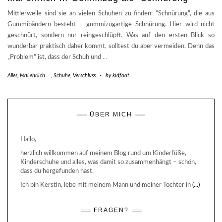
Mittlerweile sind sie an vielen Schuhen zu finden: “Schnürung”, die aus
Gummibändern besteht – gummizugartige Schnürung. Hier wird nicht
geschnürt, sondern nur reingeschlüpft. Was auf den ersten Blick so
wunderbar praktisch daher kommt, solltest du aber vermeiden. Denn das
„Problem“ ist, dass der Schuh und
…
Alles
,
Mal ehrlich ...
,
Schuhe
,
Verschluss
-
by
kidfoot
ÜBER MICH
Hallo,
herzlich willkommen auf meinem Blog rund um Kinderfüße,
Kinderschuhe und alles, was damit so zusammenhängt – schön,
dass du hergefunden hast.
Ich bin Kerstin, lebe mit meinem Mann und meiner Tochter in
(...)
FRAGEN?