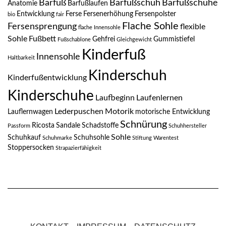
Barfuß
Barfußschuh
Barfußschuhe
Anatomie
Barfußlaufen
Entwicklung
Ferse
Fersenerhöhung
Fersenpolster
bio
fair
Flache Sohle
Fersensprengung
flexible
flache Innensohle
Sohle
Fußbett
Gehfrei
Gummistiefel
Fußschablone
Gleichgewicht
Kinderfuß
Innensohle
Haltbarkeit
Kinderschuh
Kinderfußentwicklung
Kinderschuhe
Laufbeginn
Laufenlernen
Lederpuschen
Motorik
Lauflernwagen
motorische Entwicklung
Schnürung
Ricosta
Sandale
Schadstoffe
Passform
Schuhhersteller
Sohle
Schuhkauf
Schuhsohle
Schuhmarke
Stiftung Warentest
Stoppersocken
Strapazierfähigkeit