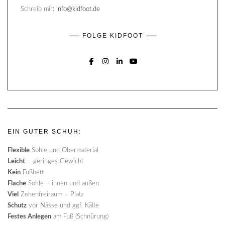
Schreib mir:
info@kidfoot.de
FOLGE KIDFOOT
FACEBOOK
INSTAGRAM
LINKEDIN
YOUTUBE
EIN GUTER SCHUH:
Flexible
Sohle und Obermaterial
Leicht
– geringes Gewicht
Kein
Fußbett
Flache
Sohle – innen und außen
Viel
Zehenfreiraum – Platz
Schutz
vor Nässe und ggf. Kälte
Festes Anlegen
am Fuß (Schnürung)