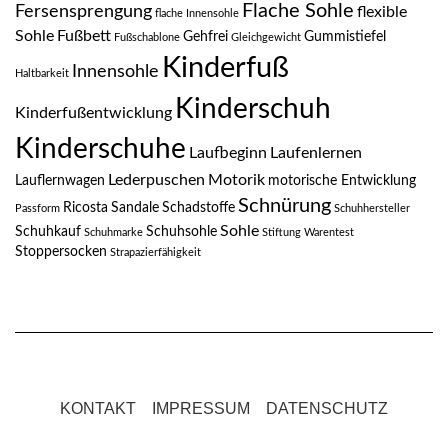
Flache Sohle
Fersensprengung
flexible
flache Innensohle
Sohle
Fußbett
Gehfrei
Gummistiefel
Fußschablone
Gleichgewicht
Kinderfuß
Innensohle
Haltbarkeit
Kinderschuh
Kinderfußentwicklung
Kinderschuhe
Laufbeginn
Laufenlernen
Lederpuschen
Motorik
Lauflernwagen
motorische Entwicklung
Schnürung
Ricosta
Sandale
Schadstoffe
Passform
Schuhhersteller
Sohle
Schuhkauf
Schuhsohle
Schuhmarke
Stiftung Warentest
Stoppersocken
Strapazierfähigkeit
KONTAKT
IMPRESSUM
DATENSCHUTZ