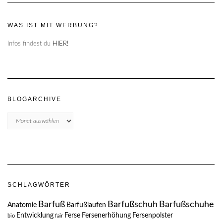
WAS IST MIT WERBUNG?
Infos findest du
HIER!
BLOGARCHIVE
Blogarchive
SCHLAGWÖRTER
Barfuß
Barfußschuh
Barfußschuhe
Anatomie
Barfußlaufen
Entwicklung
Ferse
Fersenerhöhung
Fersenpolster
bio
fair