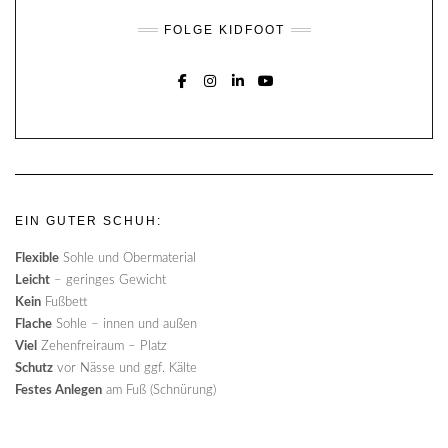
FOLGE KIDFOOT
FACEBOOK
INSTAGRAM
LINKEDIN
YOUTUBE
EIN GUTER SCHUH:
Flexible
Sohle und Obermaterial
Leicht
– geringes Gewicht
Kein
Fußbett
Flache
Sohle – innen und außen
Viel
Zehenfreiraum – Platz
Schutz
vor Nässe und ggf. Kälte
Festes Anlegen
am Fuß (Schnürung)