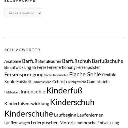
BLOGARCHIVE
Blogarchive
SCHLAGWÖRTER
Barfuß
Barfußschuh
Barfußschuhe
Anatomie
Barfußlaufen
Entwicklung
Ferse
Fersenerhöhung
Fersenpolster
bio
fair
Flache Sohle
Fersensprengung
flexible
flache Innensohle
Sohle
Fußbett
Gehfrei
Gummistiefel
Fußschablone
Gleichgewicht
Kinderfuß
Innensohle
Haltbarkeit
Kinderschuh
Kinderfußentwicklung
Kinderschuhe
Laufbeginn
Laufenlernen
Lederpuschen
Motorik
Lauflernwagen
motorische Entwicklung