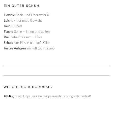
EIN GUTER SCHUH:
Flexible
Sohle und Obermaterial
Leicht
– geringes Gewicht
Kein
Fußbett
Flache
Sohle – innen und außen
Viel
Zehenfreiraum – Platz
Schutz
vor Nässe und ggf. Kälte
Festes Anlegen
am Fuß (Schnürung)
WELCHE SCHUHGRÖSSE?
HIER
gibt es Tipps, wie du die passende Schuhgröße findest!