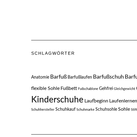
SCHLAGWÖRTER
Barfuß
Barfußschuh
Barf
Anatomie
Barfußlaufen
flexible Sohle
Fußbett
Gehfrei
Fußschablone
Gleichgewicht
Kinderschuhe
Laufbeginn
Laufenlerne
Sohle
Schuhkauf
Schuhsohle
Schuhhersteller
Schuhmarke
Sti