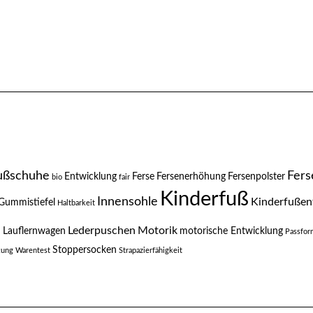
ußschuhe
Fers
Entwicklung
Ferse
Fersenerhöhung
Fersenpolster
bio
fair
Kinderfuß
Innensohle
Kinderfußen
Gummistiefel
Haltbarkeit
n
Lederpuschen
Motorik
Lauflernwagen
motorische Entwicklung
Passfor
Stoppersocken
ftung Warentest
Strapazierfähigkeit