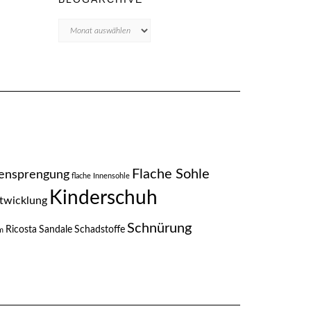
Blogarchive
Flache Sohle
ensprengung
flache Innensohle
Kinderschuh
twicklung
Schnürung
Ricosta
Sandale
Schadstoffe
m