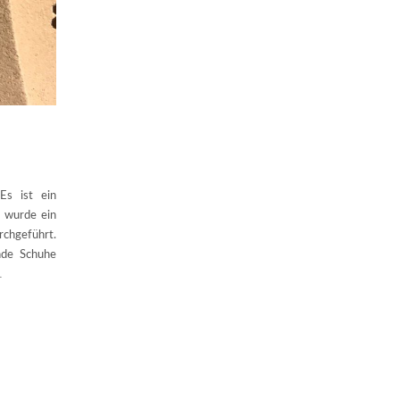
s ist ein
s wurde ein
chgeführt.
ende Schuhe
…