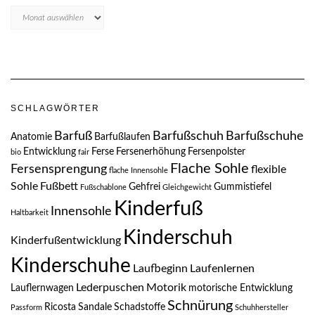
Blogarchive
SCHLAGWÖRTER
Barfuß
Barfußschuh
Barfußschuhe
Anatomie
Barfußlaufen
Entwicklung
Ferse
Fersenerhöhung
Fersenpolster
bio
fair
Flache Sohle
Fersensprengung
flexible
flache Innensohle
Sohle
Fußbett
Gehfrei
Gummistiefel
Fußschablone
Gleichgewicht
Kinderfuß
Innensohle
Haltbarkeit
Kinderschuh
Kinderfußentwicklung
Kinderschuhe
Laufbeginn
Laufenlernen
Lederpuschen
Motorik
Lauflernwagen
motorische Entwicklung
Schnürung
Ricosta
Sandale
Schadstoffe
Passform
Schuhhersteller