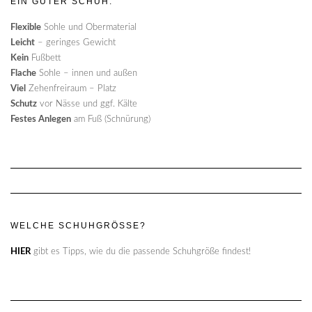
EIN GUTER SCHUH:
Flexible
Sohle und Obermaterial
Leicht
– geringes Gewicht
Kein
Fußbett
Flache
Sohle – innen und außen
Viel
Zehenfreiraum – Platz
Schutz
vor Nässe und ggf. Kälte
Festes Anlegen
am Fuß (Schnürung)
WELCHE SCHUHGRÖSSE?
HIER
gibt es Tipps, wie du die passende Schuhgröße findest!