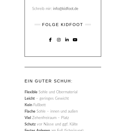
Schreib mir:
info@kidfoot.de
FOLGE KIDFOOT
FACEBOOK
INSTAGRAM
LINKEDIN
YOUTUBE
EIN GUTER SCHUH:
Flexible
Sohle und Obermaterial
Leicht
– geringes Gewicht
Kein
Fußbett
Flache
Sohle – innen und außen
Viel
Zehenfreiraum – Platz
Schutz
vor Nässe und ggf. Kälte
Festes Anlegen
am Fuß (Schnürung)