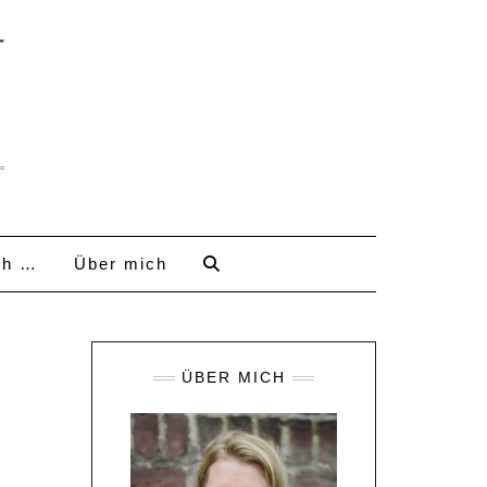
ch …
Über mich
ÜBER MICH