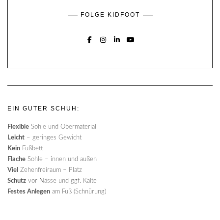
FOLGE KIDFOOT
FACEBOOK
INSTAGRAM
LINKEDIN
YOUTUBE
EIN GUTER SCHUH:
Flexible
Sohle und Obermaterial
Leicht
– geringes Gewicht
Kein
Fußbett
Flache
Sohle – innen und außen
Viel
Zehenfreiraum – Platz
Schutz
vor Nässe und ggf. Kälte
Festes Anlegen
am Fuß (Schnürung)