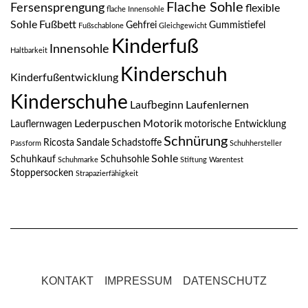
Flache Sohle
Fersensprengung
flexible
flache Innensohle
Sohle
Fußbett
Gehfrei
Gummistiefel
Fußschablone
Gleichgewicht
Kinderfuß
Innensohle
Haltbarkeit
Kinderschuh
Kinderfußentwicklung
Kinderschuhe
Laufbeginn
Laufenlernen
Lederpuschen
Motorik
Lauflernwagen
motorische Entwicklung
Schnürung
Ricosta
Sandale
Schadstoffe
Passform
Schuhhersteller
Sohle
Schuhkauf
Schuhsohle
Schuhmarke
Stiftung Warentest
Stoppersocken
Strapazierfähigkeit
KONTAKT
IMPRESSUM
DATENSCHUTZ