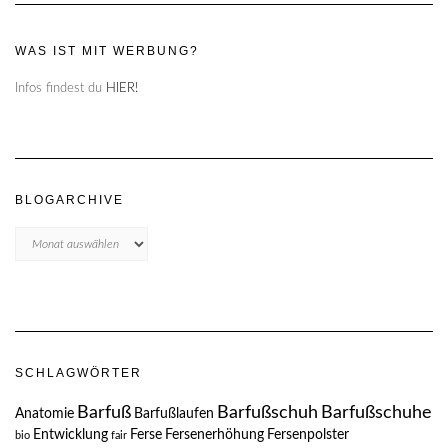
WAS IST MIT WERBUNG?
Infos findest du
HIER!
BLOGARCHIVE
Blogarchive
SCHLAGWÖRTER
Barfuß
Barfußschuh
Barfußschuhe
Anatomie
Barfußlaufen
Entwicklung
Ferse
Fersenerhöhung
Fersenpolster
bio
fair