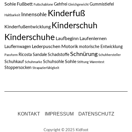
Sohle
Fußbett
Gehfrei
Gummistiefel
Fußschablone
Gleichgewicht
Kinderfuß
Innensohle
Haltbarkeit
Kinderschuh
Kinderfußentwicklung
Kinderschuhe
Laufbeginn
Laufenlernen
Lederpuschen
Motorik
Lauflernwagen
motorische Entwicklung
Schnürung
Ricosta
Sandale
Schadstoffe
Passform
Schuhhersteller
Sohle
Schuhkauf
Schuhsohle
Schuhmarke
Stiftung Warentest
Stoppersocken
Strapazierfähigkeit
KONTAKT
IMPRESSUM
DATENSCHUTZ
Copyright © 2025 Kidfoot