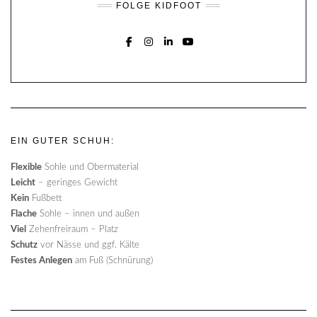
FOLGE KIDFOOT
FACEBOOK
INSTAGRAM
LINKEDIN
YOUTUBE
EIN GUTER SCHUH:
Flexible
Sohle und Obermaterial
Leicht
– geringes Gewicht
Kein
Fußbett
Flache
Sohle – innen und außen
Viel
Zehenfreiraum – Platz
Schutz
vor Nässe und ggf. Kälte
Festes Anlegen
am Fuß (Schnürung)