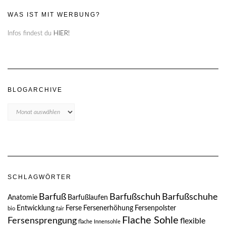
WAS IST MIT WERBUNG?
Infos findest du
HIER!
BLOGARCHIVE
Blogarchive
SCHLAGWÖRTER
Barfuß
Barfußschuh
Barfußschuhe
Anatomie
Barfußlaufen
Entwicklung
Ferse
Fersenerhöhung
Fersenpolster
bio
fair
Flache Sohle
Fersensprengung
flexible
flache Innensohle