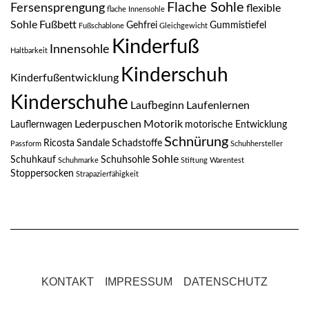
Flache Sohle
Fersensprengung
flexible
flache Innensohle
Sohle
Fußbett
Gehfrei
Gummistiefel
Fußschablone
Gleichgewicht
Kinderfuß
Innensohle
Haltbarkeit
Kinderschuh
Kinderfußentwicklung
Kinderschuhe
Laufbeginn
Laufenlernen
Lederpuschen
Motorik
Lauflernwagen
motorische Entwicklung
Schnürung
Ricosta
Sandale
Schadstoffe
Passform
Schuhhersteller
Sohle
Schuhkauf
Schuhsohle
Schuhmarke
Stiftung Warentest
Stoppersocken
Strapazierfähigkeit
KONTAKT
IMPRESSUM
DATENSCHUTZ