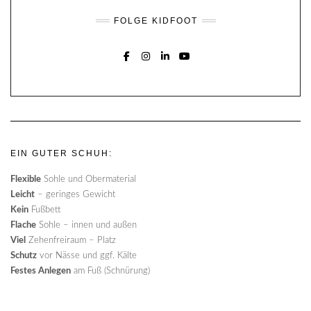
FOLGE KIDFOOT
FACEBOOK
INSTAGRAM
LINKEDIN
YOUTUBE
EIN GUTER SCHUH:
Flexible
Sohle und Obermaterial
Leicht
– geringes Gewicht
Kein
Fußbett
Flache
Sohle – innen und außen
Viel
Zehenfreiraum – Platz
Schutz
vor Nässe und ggf. Kälte
Festes Anlegen
am Fuß (Schnürung)