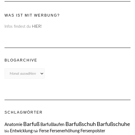
WAS IST MIT WERBUNG?
Infos findest du
HIER!
BLOGARCHIVE
Blogarchive
SCHLAGWÖRTER
Barfuß
Barfußschuh
Barfußschuhe
Anatomie
Barfußlaufen
Entwicklung
Ferse
Fersenerhöhung
Fersenpolster
bio
fair