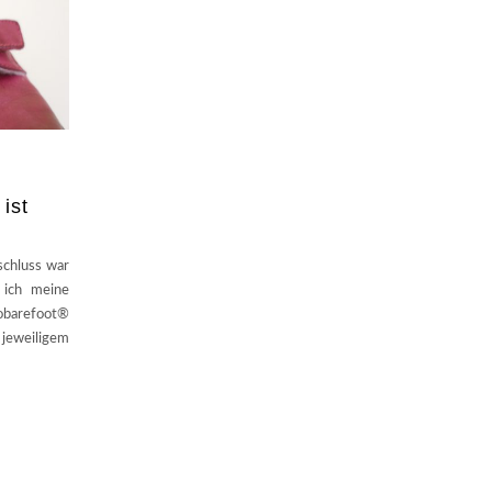
ist
schluss war
 ich meine
obarefoot®
 jeweiligem