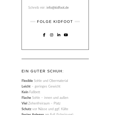
Schreib mir:
info@kidfoot.de
FOLGE KIDFOOT
FACEBOOK
INSTAGRAM
LINKEDIN
YOUTUBE
EIN GUTER SCHUH:
Flexible
Sohle und Obermaterial
Leicht
– geringes Gewicht
Kein
Fußbett
Flache
Sohle – innen und außen
Viel
Zehenfreiraum – Platz
Schutz
vor Nässe und ggf. Kälte
Festes Anlegen
am Fuß (Schnürung)