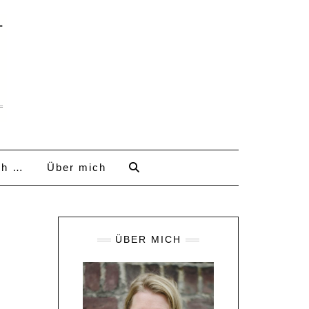
ch …
Über mich
ÜBER MICH