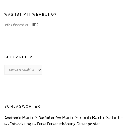
WAS IST MIT WERBUNG?
Infos findest du
HIER!
BLOGARCHIVE
Blogarchive
SCHLAGWÖRTER
Barfuß
Barfußschuh
Barfußschuhe
Anatomie
Barfußlaufen
Entwicklung
Ferse
Fersenerhöhung
Fersenpolster
bio
fair