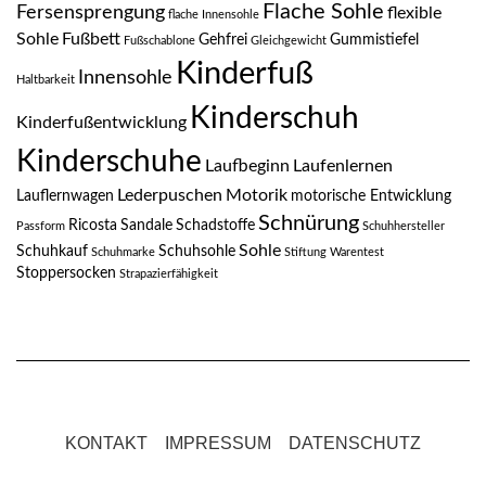
Flache Sohle
Fersensprengung
flexible
flache Innensohle
Sohle
Fußbett
Gehfrei
Gummistiefel
Fußschablone
Gleichgewicht
Kinderfuß
Innensohle
Haltbarkeit
Kinderschuh
Kinderfußentwicklung
Kinderschuhe
Laufbeginn
Laufenlernen
Lederpuschen
Motorik
Lauflernwagen
motorische Entwicklung
Schnürung
Ricosta
Sandale
Schadstoffe
Passform
Schuhhersteller
Sohle
Schuhkauf
Schuhsohle
Schuhmarke
Stiftung Warentest
Stoppersocken
Strapazierfähigkeit
KONTAKT
IMPRESSUM
DATENSCHUTZ