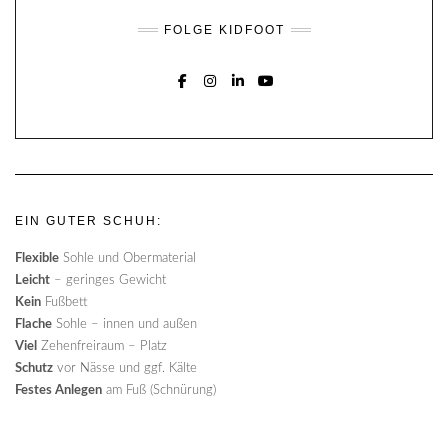
FOLGE KIDFOOT
FACEBOOK
INSTAGRAM
LINKEDIN
YOUTUBE
EIN GUTER SCHUH:
Flexible
Sohle und Obermaterial
Leicht
– geringes Gewicht
Kein
Fußbett
Flache
Sohle – innen und außen
Viel
Zehenfreiraum – Platz
Schutz
vor Nässe und ggf. Kälte
Festes Anlegen
am Fuß (Schnürung)