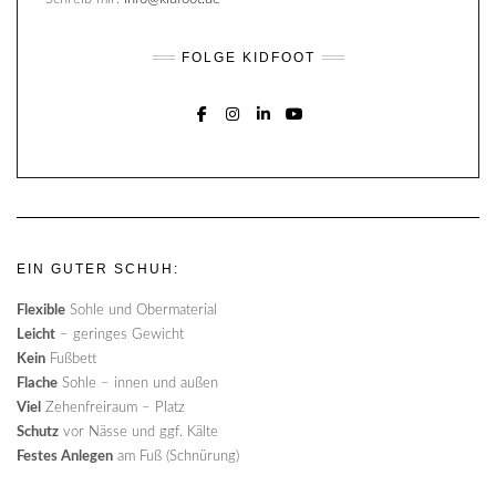
FOLGE KIDFOOT
FACEBOOK
INSTAGRAM
LINKEDIN
YOUTUBE
EIN GUTER SCHUH:
Flexible
Sohle und Obermaterial
Leicht
– geringes Gewicht
Kein
Fußbett
Flache
Sohle – innen und außen
Viel
Zehenfreiraum – Platz
Schutz
vor Nässe und ggf. Kälte
Festes Anlegen
am Fuß (Schnürung)