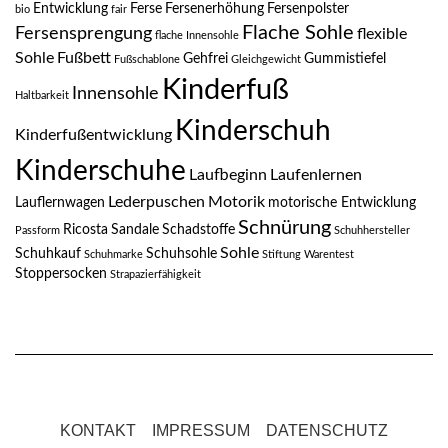
Entwicklung
Ferse
Fersenerhöhung
Fersenpolster
bio
fair
Flache Sohle
Fersensprengung
flexible
flache Innensohle
Sohle
Fußbett
Gehfrei
Gummistiefel
Fußschablone
Gleichgewicht
Kinderfuß
Innensohle
Haltbarkeit
Kinderschuh
Kinderfußentwicklung
Kinderschuhe
Laufbeginn
Laufenlernen
Lederpuschen
Motorik
Lauflernwagen
motorische Entwicklung
Schnürung
Ricosta
Sandale
Schadstoffe
Passform
Schuhhersteller
Sohle
Schuhkauf
Schuhsohle
Schuhmarke
Stiftung Warentest
Stoppersocken
Strapazierfähigkeit
KONTAKT
IMPRESSUM
DATENSCHUTZ