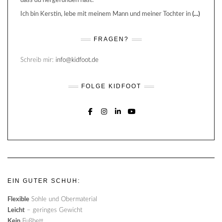
dass du hergefunden hast.
Ich bin Kerstin, lebe mit meinem Mann und meiner Tochter in
(...)
FRAGEN?
Schreib mir:
info@kidfoot.de
FOLGE KIDFOOT
FACEBOOK
INSTAGRAM
LINKEDIN
YOUTUBE
EIN GUTER SCHUH:
Flexible
Sohle und Obermaterial
Leicht
– geringes Gewicht
Kein
Fußbett