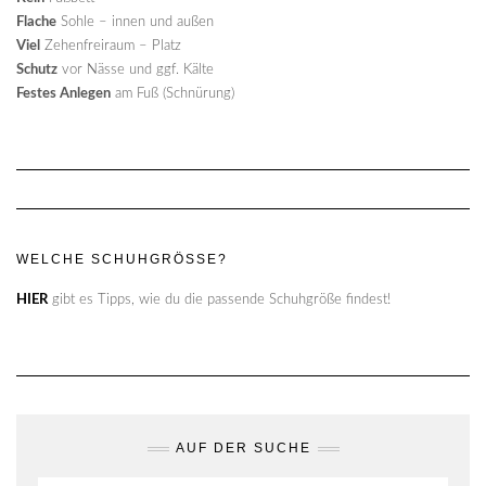
Flache
Sohle – innen und außen
Viel
Zehenfreiraum – Platz
Schutz
vor Nässe und ggf. Kälte
Festes Anlegen
am Fuß (Schnürung)
WELCHE SCHUHGRÖSSE?
HIER
gibt es Tipps, wie du die passende Schuhgröße findest!
AUF DER SUCHE