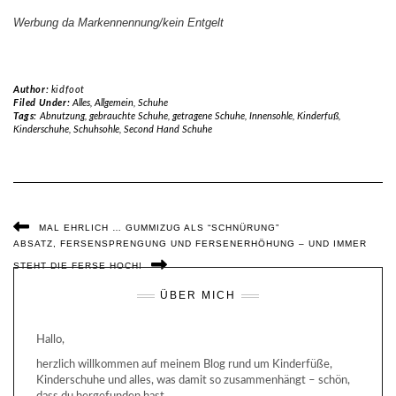
Werbung da Markennennung/kein Entgelt
Author:
kidfoot
Filed Under:
Alles
,
Allgemein
,
Schuhe
Tags:
Abnutzung
,
gebrauchte Schuhe
,
getragene Schuhe
,
Innensohle
,
Kinderfuß
,
Kinderschuhe
,
Schuhsohle
,
Second Hand Schuhe
MAL EHRLICH … GUMMIZUG ALS “SCHNÜRUNG”
ABSATZ, FERSENSPRENGUNG UND FERSENERHÖHUNG – UND IMMER
STEHT DIE FERSE HOCH!
ÜBER MICH
Hallo,
herzlich willkommen auf meinem Blog rund um Kinderfüße,
Kinderschuhe und alles, was damit so zusammenhängt – schön,