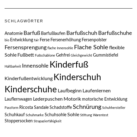
SCHLAGWÖRTER
Barfuß
Barfußschuh
Barfußschuhe
Anatomie
Barfußlaufen
Entwicklung
Ferse
Fersenerhöhung
Fersenpolster
bio
fair
Flache Sohle
Fersensprengung
flexible
flache Innensohle
Sohle
Fußbett
Gehfrei
Gummistiefel
Fußschablone
Gleichgewicht
Kinderfuß
Innensohle
Haltbarkeit
Kinderschuh
Kinderfußentwicklung
Kinderschuhe
Laufbeginn
Laufenlernen
Lederpuschen
Motorik
Lauflernwagen
motorische Entwicklung
Schnürung
Ricosta
Sandale
Schadstoffe
Passform
Schuhhersteller
Sohle
Schuhkauf
Schuhsohle
Schuhmarke
Stiftung Warentest
Stoppersocken
Strapazierfähigkeit