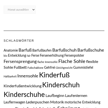
Blogarchive
SCHLAGWÖRTER
Barfuß
Barfußschuh
Barfußschuhe
Anatomie
Barfußlaufen
Entwicklung
Ferse
Fersenerhöhung
Fersenpolster
bio
fair
Flache Sohle
Fersensprengung
flexible
flache Innensohle
Sohle
Fußbett
Gehfrei
Gummistiefel
Fußschablone
Gleichgewicht
Kinderfuß
Innensohle
Haltbarkeit
Kinderschuh
Kinderfußentwicklung
Kinderschuhe
Laufbeginn
Laufenlernen
Lederpuschen
Motorik
Lauflernwagen
motorische Entwicklung