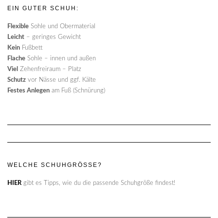
EIN GUTER SCHUH:
Flexible
Sohle und Obermaterial
Leicht
– geringes Gewicht
Kein
Fußbett
Flache
Sohle – innen und außen
Viel
Zehenfreiraum – Platz
Schutz
vor Nässe und ggf. Kälte
Festes Anlegen
am Fuß (Schnürung)
WELCHE SCHUHGRÖSSE?
HIER
gibt es Tipps, wie du die passende Schuhgröße findest!