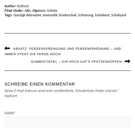
Author:
kidfoot
Filed Under:
Alles
,
Allgemein
,
Schuhe
Tags:
Günstige Alternative
,
Innensohle
,
Kinderschuh
,
Schnürung
,
Schuhkauf
,
Schuhpark
ABSATZ, FERSENSPRENGUNG UND FERSENERHÖHUNG – UND
IMMER STEHT DIE FERSE HOCH!
GUMMISTIEFEL – EIN HOCH AUF’S PFÜTZENHÜPFEN
SCHREIBE EINEN KOMMENTAR
Deine E-Mail-Adresse wird nicht veröffentlicht.
Erforderliche Felder sind mit
*
markiert
NAME
*