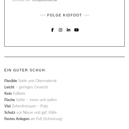
Schreib mir:
info@kidfoot.de
FOLGE KIDFOOT
FACEBOOK
INSTAGRAM
LINKEDIN
YOUTUBE
EIN GUTER SCHUH:
Flexible
Sohle und Obermaterial
Leicht
– geringes Gewicht
Kein
Fußbett
Flache
Sohle – innen und außen
Viel
Zehenfreiraum – Platz
Schutz
vor Nässe und ggf. Kälte
Festes Anlegen
am Fuß (Schnürung)