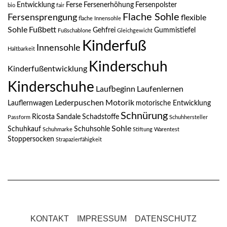
Entwicklung
Ferse
Fersenerhöhung
Fersenpolster
bio
fair
Flache Sohle
Fersensprengung
flexible
flache Innensohle
Sohle
Fußbett
Gehfrei
Gummistiefel
Fußschablone
Gleichgewicht
Kinderfuß
Innensohle
Haltbarkeit
Kinderschuh
Kinderfußentwicklung
Kinderschuhe
Laufbeginn
Laufenlernen
Lederpuschen
Motorik
Lauflernwagen
motorische Entwicklung
Schnürung
Ricosta
Sandale
Schadstoffe
Passform
Schuhhersteller
Sohle
Schuhkauf
Schuhsohle
Schuhmarke
Stiftung Warentest
Stoppersocken
Strapazierfähigkeit
KONTAKT
IMPRESSUM
DATENSCHUTZ