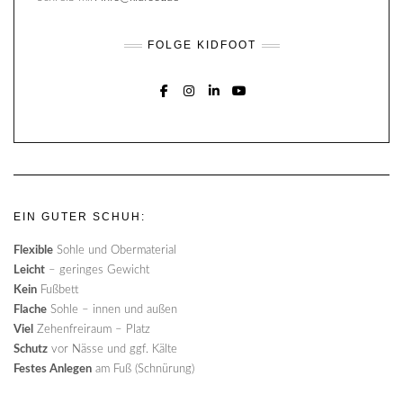
FOLGE KIDFOOT
FACEBOOK
INSTAGRAM
LINKEDIN
YOUTUBE
EIN GUTER SCHUH:
Flexible
Sohle und Obermaterial
Leicht
– geringes Gewicht
Kein
Fußbett
Flache
Sohle – innen und außen
Viel
Zehenfreiraum – Platz
Schutz
vor Nässe und ggf. Kälte
Festes Anlegen
am Fuß (Schnürung)