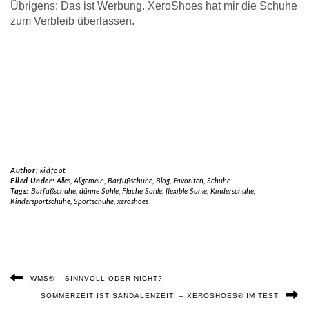
Übrigens: Das ist Werbung. XeroShoes hat mir die Schuhe
zum Verbleib überlassen.
Author:
kidfoot
Filed Under:
Alles
,
Allgemein
,
Barfußschuhe
,
Blog
,
Favoriten
,
Schuhe
Tags:
Barfußschuhe
,
dünne Sohle
,
Flache Sohle
,
flexible Sohle
,
Kinderschuhe
,
Kindersportschuhe
,
Sportschuhe
,
xeroshoes
WMS® – SINNVOLL ODER NICHT?
SOMMERZEIT IST SANDALENZEIT! – XEROSHOES® IM TEST