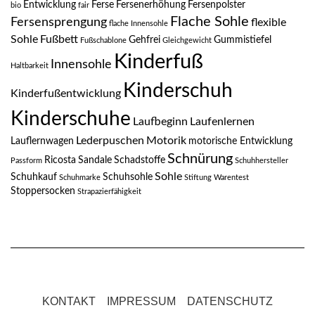
Entwicklung
Ferse
Fersenerhöhung
Fersenpolster
bio
fair
Flache Sohle
Fersensprengung
flexible
flache Innensohle
Sohle
Fußbett
Gehfrei
Gummistiefel
Fußschablone
Gleichgewicht
Kinderfuß
Innensohle
Haltbarkeit
Kinderschuh
Kinderfußentwicklung
Kinderschuhe
Laufbeginn
Laufenlernen
Lederpuschen
Motorik
Lauflernwagen
motorische Entwicklung
Schnürung
Ricosta
Sandale
Schadstoffe
Passform
Schuhhersteller
Sohle
Schuhkauf
Schuhsohle
Schuhmarke
Stiftung Warentest
Stoppersocken
Strapazierfähigkeit
KONTAKT
IMPRESSUM
DATENSCHUTZ