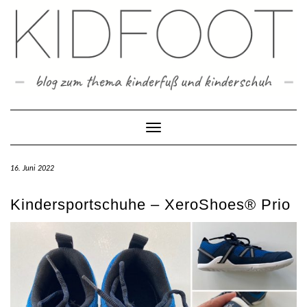
Skip
to
content
Toggle Navigation
16. Juni 2022
Kindersportschuhe – XeroShoes® Prio