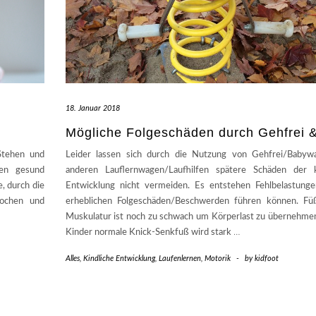
18. Januar 2018
Mögliche Folgeschäden durch Gehfrei 
Stehen und
Leider lassen sich durch die Nutzung von Gehfrei/Babyw
en gesund
anderen Lauflernwagen/Laufhilfen spätere Schäden der k
, durch die
Entwicklung nicht vermeiden. Es entstehen Fehlbelastunge
nochen und
erheblichen Folgeschäden/Beschwerden führen können. F
Muskulatur ist noch zu schwach um Körperlast zu übernehmen
Kinder normale Knick-Senkfuß wird stark
…
Alles
,
Kindliche Entwicklung
,
Laufenlernen
,
Motorik
-
by
kidfoot