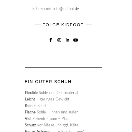
Schreib mir:
info@kidfoot.de
FOLGE KIDFOOT
FACEBOOK
INSTAGRAM
LINKEDIN
YOUTUBE
EIN GUTER SCHUH:
Flexible
Sohle und Obermaterial
Leicht
– geringes Gewicht
Kein
Fußbett
Flache
Sohle – innen und außen
Viel
Zehenfreiraum – Platz
Schutz
vor Nässe und ggf. Kälte
Festes Anlegen
am Fuß (Schnürung)