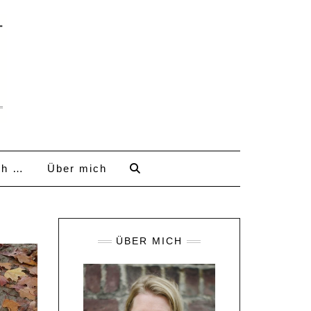
ch …
Über mich
ÜBER MICH