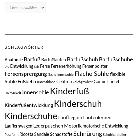
Blogarchive
SCHLAGWÖRTER
Barfuß
Barfußschuh
Barfußschuhe
Anatomie
Barfußlaufen
Entwicklung
Ferse
Fersenerhöhung
Fersenpolster
bio
fair
Flache Sohle
Fersensprengung
flexible
flache Innensohle
Sohle
Fußbett
Gehfrei
Gummistiefel
Fußschablone
Gleichgewicht
Kinderfuß
Innensohle
Haltbarkeit
Kinderschuh
Kinderfußentwicklung
Kinderschuhe
Laufbeginn
Laufenlernen
Lederpuschen
Motorik
Lauflernwagen
motorische Entwicklung
Schnürung
Ricosta
Sandale
Schadstoffe
Passform
Schuhhersteller