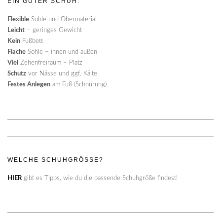
EIN GUTER SCHUH:
Flexible
Sohle und Obermaterial
Leicht
– geringes Gewicht
Kein
Fußbett
Flache
Sohle – innen und außen
Viel
Zehenfreiraum – Platz
Schutz
vor Nässe und ggf. Kälte
Festes Anlegen
am Fuß (Schnürung)
WELCHE SCHUHGRÖSSE?
HIER
gibt es Tipps, wie du die passende Schuhgröße findest!