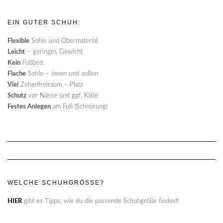
EIN GUTER SCHUH:
Flexible
Sohle und Obermaterial
Leicht
– geringes Gewicht
Kein
Fußbett
Flache
Sohle – innen und außen
Viel
Zehenfreiraum – Platz
Schutz
vor Nässe und ggf. Kälte
Festes Anlegen
am Fuß (Schnürung)
WELCHE SCHUHGRÖSSE?
HIER
gibt es Tipps, wie du die passende Schuhgröße findest!