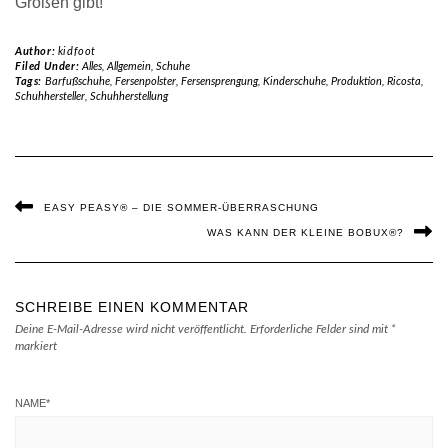
Größen gibt!
Author:
kidfoot
Filed Under:
Alles
,
Allgemein
,
Schuhe
Tags:
Barfußschuhe
,
Fersenpolster
,
Fersensprengung
,
Kinderschuhe
,
Produktion
,
Ricosta
,
Schuhhersteller
,
Schuhherstellung
EASY PEASY® – DIE SOMMER-ÜBERRASCHUNG
WAS KANN DER KLEINE BOBUX®?
SCHREIBE EINEN KOMMENTAR
Deine E-Mail-Adresse wird nicht veröffentlicht.
Erforderliche Felder sind mit
*
markiert
NAME
*