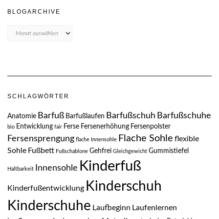
BLOGARCHIVE
Blogarchive
SCHLAGWÖRTER
Barfuß
Barfußschuh
Barfußschuhe
Anatomie
Barfußlaufen
Entwicklung
Ferse
Fersenerhöhung
Fersenpolster
bio
fair
Flache Sohle
Fersensprengung
flexible
flache Innensohle
Sohle
Fußbett
Gehfrei
Gummistiefel
Fußschablone
Gleichgewicht
Kinderfuß
Innensohle
Haltbarkeit
Kinderschuh
Kinderfußentwicklung
Kinderschuhe
Laufbeginn
Laufenlernen